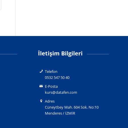
İletişim Bilgileri
Telefon
0532 547 50 40
E-Posta
kurs@datafen.com
Adres
Cüneytbey Mah. 604 Sok. No:10
Menderes / İZMİR