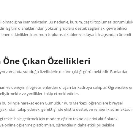
rlı olmadığına inanmaktadır. Bu nedenle, kurum, çeşitli toplumsal sorumlulu
adır. Eğitim olanaklarından yoksun gruplara destek sağlamak, çevre bilinci
nen etkinlikler, kurumun toplumsal katılım ve duyarlılık açısından önemli
Öne Çıkan Özellikleri
ynı zamanda sunduğu özelliklerle de öne çıktığı görülmektedir. Bunlardan
an ve deneyimli öğretmenlerden oluşan bir kadroya sahiptir. Öğrencilere e
geliştirmekte ve yenilikleri takip etmektedirler.
r ve bu bilinçle hareket eden Gümüldür Kurs Merkezi, öğrencilere bireysel
 yakından takip ederek, gerektiğinde ekstra destek ve rehberlik sunmaktadır
lgi çekici hale getirmek için modern eğitim teknolojilerini aktif olarak
 ve online öğrenme platformları, öğrencilerin daha etkili bir şekilde