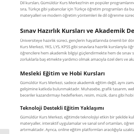
Dil kursları, Gümüldür Kurs Merkezi’nin en popüler programlarından
sıra, Türkçe gibi yabancılar için Türkçe öğretim programları da b
materyalleri ve modern öğretim yöntemleri ile dil öğrenme sürecin
Sınav Hazırlık Kursları ve Akademik D
Üniversiteye hazırlık süreci, gençlerin hayatlarında önemli bir
Kurs Merkezi, YKS, LYS, KPSS gibi sınavlara hazırlık kurslarıyla ö
öğrencilere hem akademik bilgiyi güçlendirmekte hem de sınav st
zorluklarla baş etmekte yardımcı olmak amacıyla özel ders ve a
Mesleki Eğitim ve Hobi Kursları
Gümüldür Kurs Merkezi, sadece akademik eğitim değil, aynı zamand
gelişimine katkıda bulunmaktadır. Muhasebe, grafik tasarım, web 
beceriler kazandırmayı hedeflerken, resim, müzik, dans gibi hobi ku
Teknoloji Destekli Eğitim Yaklaşımı
Gümüldür Kurs Merkezi, eğitimde teknolojiyi etkin bir şekilde kull
materyaller, interaktif uygulamalar ve sanal sınıf ortamları, öğ
artırmaktadır. Ayrıca, online eğitim platformları aracılığıyla uz