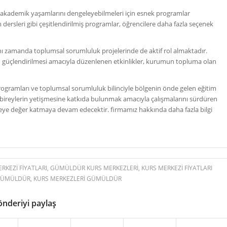
e akademik yaşamlarını dengeleyebilmeleri için esnek programlar
dersleri gibi çeşitlendirilmiş programlar, öğrencilere daha fazla seçenek
nı zamanda toplumsal sorumluluk projelerinde de aktif rol almaktadır.
ın güçlendirilmesi amacıyla düzenlenen etkinlikler, kurumun topluma olan
 programları ve toplumsal sorumluluk bilinciyle bölgenin önde gelen eğitim
n bireylerin yetişmesine katkıda bulunmak amacıyla çalışmalarını sürdüren
eye değer katmaya devam edecektir. firmamız hakkında daha fazla bilgi
KEZI FIYATLARI
,
GÜMÜLDÜR KURS MERKEZLERI
,
KURS MERKEZI FIYATLARI
 GÜMÜLDÜR
,
KURS MERKEZLERI GÜMÜLDÜR
önderiyi paylaş