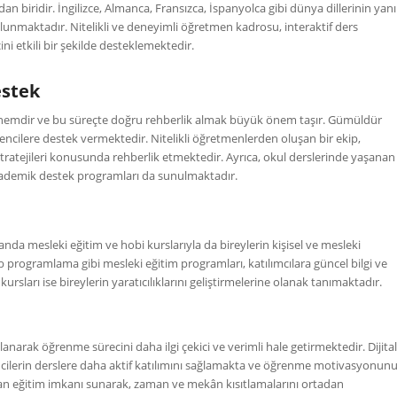
 biridir. İngilizce, Almanca, Fransızca, İspanyolca gibi dünya dillerinin yanı
ulunmaktadır. Nitelikli ve deneyimli öğretmen kadrosu, interaktif ders
i etkili bir şekilde desteklemektedir.
estek
 dönemdir ve bu süreçte doğru rehberlik almak büyük önem taşır. Gümüldür
ğrencilere destek vermektedir. Nitelikli öğretmenlerden oluşan bir ekip,
ratejileri konusunda rehberlik etmektedir. Ayrıca, okul derslerinde yaşanan
kademik destek programları da sunulmaktadır.
a mesleki eğitim ve hobi kurslarıyla da bireylerin kişisel ve mesleki
programlama gibi mesleki eğitim programları, katılımcılara güncel bilgi ve
rsları ise bireylerin yaratıcılıklarını geliştirmelerine olanak tanımaktadır.
anarak öğrenme sürecini daha ilgi çekici ve verimli hale getirmektedir. Dijital
rencilerin derslere daha aktif katılımını sağlamakta ve öğrenme motivasyonun
aktan eğitim imkanı sunarak, zaman ve mekân kısıtlamalarını ortadan