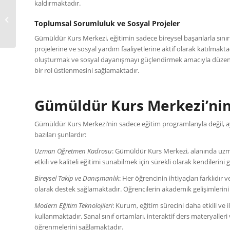
kaldırmaktadır.
Ödemiş Kurs Merkezi
Toplumsal Sorumluluk ve Sosyal Projeler
Gümüldür Kurs Merkezi, eğitimin sadece bireysel başarılarla sını
projelerine ve sosyal yardım faaliyetlerine aktif olarak katılmakt
oluşturmak ve sosyal dayanışmayı güçlendirmek amacıyla düzenle
bir rol üstlenmesini sağlamaktadır.
Gümüldür Kurs Merkezi’nin 
Gümüldür Kurs Merkezi’nin sadece eğitim programlarıyla değil, a
bazıları şunlardır:
Uzman Öğretmen Kadrosu
: Gümüldür Kurs Merkezi, alanında uzm
etkili ve kaliteli eğitimi sunabilmek için sürekli olarak kendilerini 
Bireysel Takip ve Danışmanlık
: Her öğrencinin ihtiyaçları farklıdı
olarak destek sağlamaktadır. Öğrencilerin akademik gelişimlerini
Modern Eğitim Teknolojileri
: Kurum, eğitim sürecini daha etkili ve i
kullanmaktadır. Sanal sınıf ortamları, interaktif ders materyalleri
öğrenmelerini sağlamaktadır.