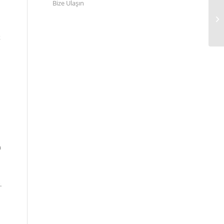
Bize Ulaşın
k
n
.