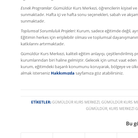
Esnek Programlar
: Gümüldür Kurs Merkezi, öğrencilerin kişisel v
sunmaktadır. Hafta içi ve hafta sonu seçenekleri, sabah ve akşam 
sunmaktadır.
Toplumsal Sorumluluk Projeleri
: Kurum, sadece eğitimde değil, ay
Eğitimin herkes için erişilebilir olması ve toplumsal dayanışman
katkılarını artırmaktadır.
Gümüldür Kurs Merkezi, kaliteli eğitim anlayışı, çeşitlendirilmiş
kurumlarından biri haline gelmiştir. Gelecek için umut vaat ede
kurum, eğitimdeki başarılı konumunu koruyarak, bölgeye ve ülk
almak isterseniz
Hakkımızda
sayfamıza göz atabilirsiniz.
ETIKETLER:
GÜMÜLDÜR KURS MERKEZI
,
GÜMÜLDÜR KURS MER
GÜMÜLDÜR
,
KURS MERKEZI
Bu g