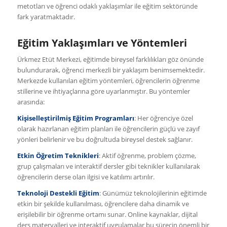
metotları ve öğrenci odaklı yaklaşımlar ile eğitim sektöründe
fark yaratmaktadır.
Eğitim Yaklaşımları ve Yöntemleri
Ürkmez Etüt Merkezi, eğitimde bireysel farklılıkları göz önünde
bulundurarak, öğrenci merkezli bir yaklaşım benimsemektedir.
Merkezde kullanılan eğitim yöntemleri, öğrencilerin öğrenme
stillerine ve ihtiyaçlarına göre uyarlanmıştır. Bu yöntemler
arasında:
Kişiselleştirilmiş Eğitim Programları
: Her öğrenciye özel
olarak hazırlanan eğitim planları ile öğrencilerin güçlü ve zayıf
yönleri belirlenir ve bu doğrultuda bireysel destek sağlanır.
Etkin Öğretim Teknikleri
: Aktif öğrenme, problem çözme,
grup çalışmaları ve interaktif dersler gibi teknikler kullanılarak
öğrencilerin derse olan ilgisi ve katılımı artırılır.
Teknoloji Destekli Eğitim
: Günümüz teknolojilerinin eğitimde
etkin bir şekilde kullanılması, öğrencilere daha dinamik ve
erişilebilir bir öğrenme ortamı sunar. Online kaynaklar, dijital
ders materyalleri ve interaktif uygulamalar bu sürecin önemli bir