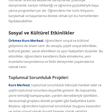
hizmetler arasında akademik danışmanlık, psikolojik
danışmanlık, kariyer rehberliği ve öğrenme güçlükleriyle başa
çıkma programları yer alır. Öğrencilerin her türlü ihtiyacını
karşılamak ve başarılarına destek olmak için bu hizmetlerden
faydalanabilirler.
Sosyal ve Kültürel Etkinlikler
Ürkmez Kurs Merkezi
, öğrencilerin sosyal ve kültürel
gelişimine de önem verir. Bu amaçla, çeşitli sosyal etkinlikler,
kültürel geziler, sanat etkinlikleri ve spor faaliyetleri düzenler. Bu
etkinlikler, öğrencilerin kendilerini ifade etmelerine, yeni
insanlarla tanışmalarına ve farklı deneyimler yaşamalarına
olanak tanır.
Toplumsal Sorumluluk Projeleri
Kurs Merkezi
, toplumsal sorumluluk bilinciyle hareket eder ve
çeşitli toplumsal sorunlara duyarlılık gösterir. Bu kapsamda,
çevre temizliği kampanyaları, yardım dernekleriyle işbirlikleri,
dezavantajlı gruplara destek projeleri gibi faaliyetlere katılır.
Böylece, öğrencilere toplumsal sorumluluk duygusu kazandırır
ve onları sosyal olarak duyarlı bireyler olarak yetiştirir.