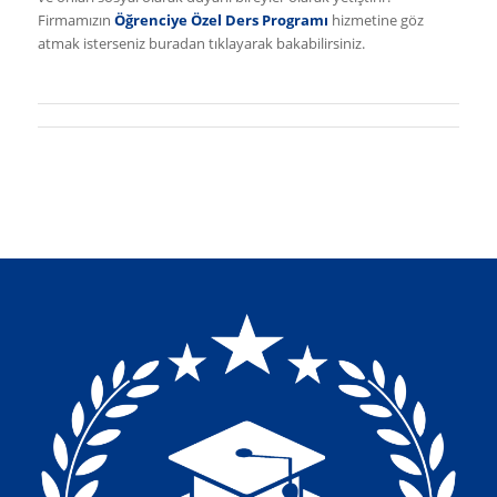
Firmamızın
Öğrenciye Özel Ders Programı
hizmetine göz
atmak isterseniz buradan tıklayarak bakabilirsiniz.