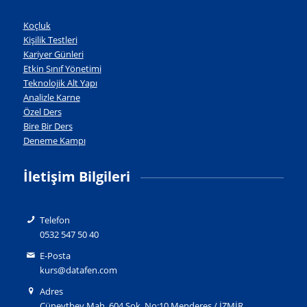
Koçluk
Kişilik Testleri
Kariyer Günleri
Etkin Sınıf Yönetimi
Teknolojik Alt Yapı
Analizle Karne
Özel Ders
Bire Bir Ders
Deneme Kampı
İletişim Bilgileri
Telefon
0532 547 50 40
E-Posta
kurs@datafen.com
Adres
Cüneytbey Mah. 604 Sok. No:10 Menderes / İZMİR