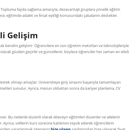
. Topluma fayda sağlama amacıyla, dezavantajlı gruplara yönelik eğitim
ece, eğitimde adalet ve fırsat eşitliği konusundaki çabalarını destekler.
li Gelişim
rak kendini geliştirir. Öğrencilere en son öğretim metotları ve teknolojileriyle
larak gözden geçirilir ve güncellenir, böylece öğrenciler her zaman en etkili
destek olmayı amaçlar. Üniversiteye giriş sınavını başarıyla tamamlayan
zmetleri sunulur. Ayrıca, mezun olduktan sonra da kariyer planlama, CV
emser. Bu nedenle düzenli olarak ebeveyn eğitimleri düzenler ve ailelerin
. Ayrıca, velilerin kurs sürecine katılımını teşvik ederek öğrencilerin
mizden yararlanmak isterseniz
bize ulaşın
sayfamızdan bize ulaşarak fiyat