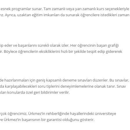
un esnek programlar sunar. Tam zamanlı veya yarı zamanlı kurs seçenekleriyle
rız. Ayrıca, uzaktan eğitim imkanları da sunarak öğrencilere istedikleri zaman
 eder ve başarılarını sürekli olarak izler. Her öğrencinin başarı grafiği
r. Böylece öğrencilerin eksikliklerini hızlı bir şekilde tespit edip gidererek
de hazırlanmaları için geniş kapsamlı deneme sınavları düzenler. Bu sınavlar,
da karşılaşabilecekleri soru tiplerini deneyimlemelerine olanak tanır. Sınav
ları konularda özel geri bildirimler verilir.
. Birçok öğrencimiz, Ürkmez’in rehberliğinde hayallerindeki üniversiteye
 ve Ürkmez’in başarısının bir garantisi olduğunu gösterir.