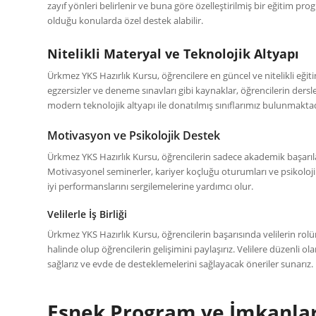
zayıf yönleri belirlenir ve buna göre özelleştirilmiş bir eğitim pro
olduğu konularda özel destek alabilir.
Nitelikli Materyal ve Teknolojik Altyapı
Ürkmez YKS Hazırlık Kursu, öğrencilere en güncel ve nitelikli eğitim
egzersizler ve deneme sınavları gibi kaynaklar, öğrencilerin dersl
modern teknolojik altyapı ile donatılmış sınıflarımız bulunmakt
Motivasyon ve Psikolojik Destek
Ürkmez YKS Hazırlık Kursu, öğrencilerin sadece akademik başarıla
Motivasyonel seminerler, kariyer koçluğu oturumları ve psikolojik
iyi performanslarını sergilemelerine yardımcı olur.
Velilerle İş Birliği
Ürkmez YKS Hazırlık Kursu, öğrencilerin başarısında velilerin rolü
halinde olup öğrencilerin gelişimini paylaşırız. Velilere düzenli o
sağlarız ve evde de desteklemelerini sağlayacak öneriler sunarız.
Esnek Program ve İmkanla