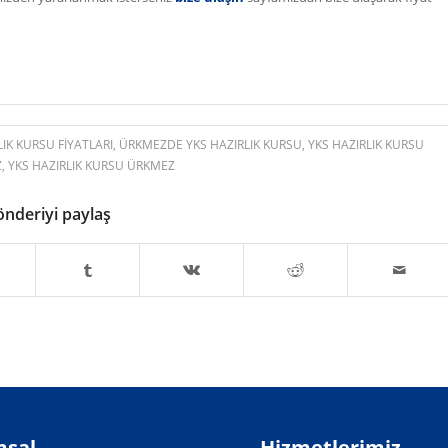
IK KURSU FIYATLARI
,
ÜRKMEZDE YKS HAZIRLIK KURSU
,
YKS HAZIRLIK KURSU
Z
,
YKS HAZIRLIK KURSU ÜRKMEZ
önderiyi paylaş
sal
Hizmetlerimiz