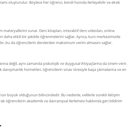
gramı oluşturulur. Böylece her öğrenci, kendi hızında ilerleyebilir ve eksik
 materyallerini sunar. Ders kitapları, interaktif ders videoları, online
eri daha etkili bir şekilde öğrenmelerini sağlar. Ayrıca, kurs merkezimizde
adır, bu da öğrencilerin derslerden maksimum verim almasını sağlar.
rına değil, aynı zamanda psikolojik ve duygusal ihtiyaçlarına da önem verir.
 danışmanlık hizmetleri, öğrencilerin sınav stresiyle başa çıkmalarına ve en
nün büyük olduğunun bilincindedir. Bu nedenle, velilerle sürekli iletişim
larak öğrencilerin akademik ve davranışsal ilerlemesi hakkında geri bildirim
r