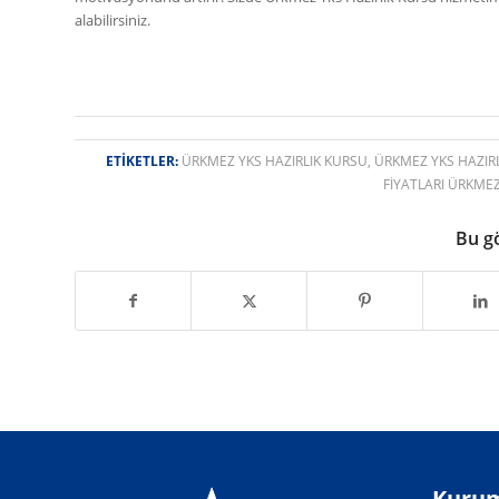
alabilirsiniz.
ETIKETLER:
ÜRKMEZ YKS HAZIRLIK KURSU
,
ÜRKMEZ YKS HAZIRL
FIYATLARI ÜRKME
Bu g
Kurum