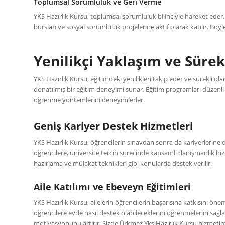
Toplumsal Sorumluluk ve Geri Verme
YKS Hazırlık Kursu, toplumsal sorumluluk bilinciyle hareket eder
bursları ve sosyal sorumluluk projelerine aktif olarak katılır. Böyl
Yenilikçi Yaklaşım ve Sürek
YKS Hazırlık Kursu, eğitimdeki yenilikleri takip eder ve sürekli ola
donatılmış bir eğitim deneyimi sunar. Eğitim programları düzenli o
öğrenme yöntemlerini deneyimlerler.
Geniş Kariyer Destek Hizmetleri
YKS Hazırlık Kursu, öğrencilerin sınavdan sonra da kariyerlerine 
öğrencilere, üniversite tercih sürecinde kapsamlı danışmanlık hi
hazırlama ve mülakat teknikleri gibi konularda destek verilir.
Aile Katılımı ve Ebeveyn Eğitimleri
YKS Hazırlık Kursu, ailelerin öğrencilerin başarısına katkısını ön
öğrencilere evde nasıl destek olabileceklerini öğrenmelerini sağlar
motivasyonunu artırır. Sizde Ürkmez Yks Hazırlık Kursu hizmeti