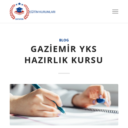
dedi
dedi
dedi
dedi
BLOG
GAZIEMIR YKS
HAZIRLIK KURSU