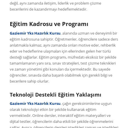
değil, aynı zamanda iletişim, liderlik ve problem çözme
becerilerini de kazandırmayı hedeflemektedir.
Eğitim Kadrosu ve Programı
Gaziemir Yks Hazırlık Kursu
, alanında uzman ve deneyimli bir
eğitim kadrosuna sahiptir. Öğretmenler, öğrencilere sadece ders
anlatmakla kalmaz, aynı zamanda onları motive eder, rehberlik
eder ve hedeflerine ulaşmaları için ellerinden gelen her türlü
desteği sağlarlar. Eğitim programı, müfredatı eksiksiz bir şekilde
tamamlamanın yanı sıra, sınav stratejileri, test çözme teknikleri
ve zaman yönetimi gibi konuları da içermektedir. Bu sayede
öğrenciler, sınavda daha başarılı olabilmek için gerekli bilgi ve
becerilere sahip olurlar.
Teknoloji Destekli Eğitim Yaklaşımı
Gaziemir Yks Hazırlık Kursu
, çağın gereksinimlerine uygun
olarak teknolojiyi etkin bir şekilde kullanarak eğitim
vermektedir. Online dersler, interaktif eğitim materyalleri ve
dijital testler, öğrencilerin daha etkili bir şekilde öğrenmelerini
sağlar. Ayrıca, öğrencilerin dersleri istedikleri zaman ve istedikleri