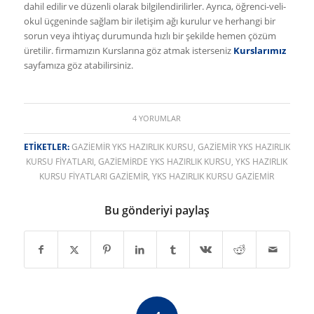
dahil edilir ve düzenli olarak bilgilendirilirler. Ayrıca, öğrenci-veli-
okul üçgeninde sağlam bir iletişim ağı kurulur ve herhangi bir
sorun veya ihtiyaç durumunda hızlı bir şekilde hemen çözüm
üretilir. firmamızın Kurslarına göz atmak isterseniz
Kurslarımız
sayfamıza göz atabilirsiniz.
4 YORUMLAR
ETIKETLER:
GAZIEMIR YKS HAZIRLIK KURSU
,
GAZIEMIR YKS HAZIRLIK
KURSU FIYATLARI
,
GAZIEMIRDE YKS HAZIRLIK KURSU
,
YKS HAZIRLIK
KURSU FIYATLARI GAZIEMIR
,
YKS HAZIRLIK KURSU GAZIEMIR
Bu gönderiyi paylaş